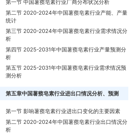
第一节 中国薯蓣皂素行业厂商分布状况分析
第二节 2020-2024年中国薯蓣皂素行业产能、产量
统计
第三节 2020-2024年中国薯蓣皂素行业需求情况分
析
第四节 2025-2031年中国薯蓣皂素行业产量预测分
析
第五节 2025-2031年中国薯蓣皂素行业需求情况预
测分析
第五章
中国薯蓣皂素行业进出口情况分析、预测
第一节 影响薯蓣皂素行业进出口变化的主要因素
第二节 2020-2024年中国薯蓣皂素行业出口情况分
析