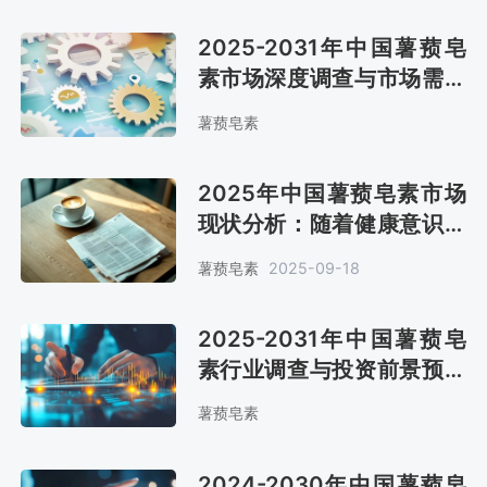
2025-2031年中国薯蓣皂
素市场深度调查与市场需求
预测报告
薯蓣皂素
2025年中国薯蓣皂素市场
现状分析：随着健康意识的
提升，需求量将达3.1万吨
薯蓣皂素
2025-09-18
[图]
2025-2031年中国薯蓣皂
素行业调查与投资前景预测
报告
薯蓣皂素
2024-2030年中国薯蓣皂