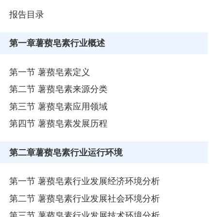
报告目录
第一章
薯蓣皂素行业概述
第一节 薯蓣皂素定义
第二节 薯蓣皂素来源分类
第三节 薯蓣皂素应用领域
第四节 薯蓣皂素发展历程
第二章
薯蓣皂素行业运行环境
第一节 薯蓣皂素行业发展经济环境分析
第二节 薯蓣皂素行业发展社会环境分析
第三节 薯蓣皂素行业发展技术环境分析