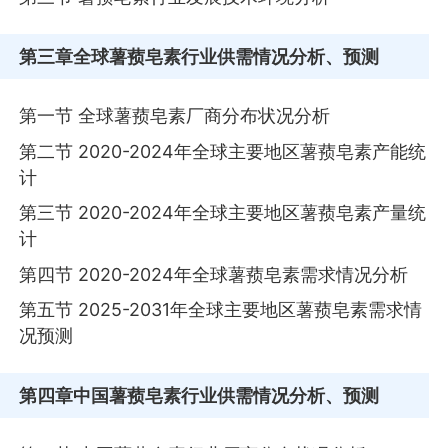
第三章
全球薯蓣皂素行业供需情况分析、预测
第一节 全球薯蓣皂素厂商分布状况分析
第二节 2020-2024年全球主要地区薯蓣皂素产能统
计
第三节 2020-2024年全球主要地区薯蓣皂素产量统
计
第四节 2020-2024年全球薯蓣皂素需求情况分析
第五节 2025-2031年全球主要地区薯蓣皂素需求情
况预测
第四章
中国薯蓣皂素行业供需情况分析、预测