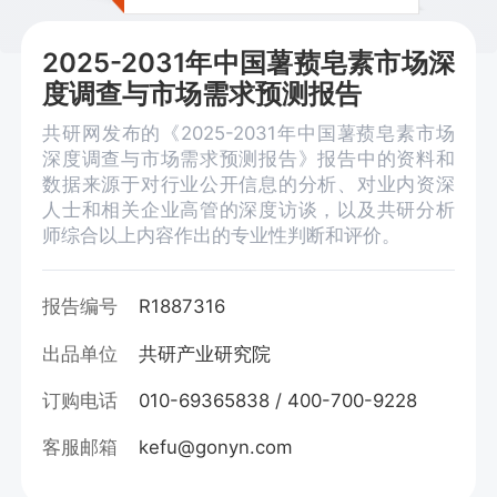
2025-2031年中国薯蓣皂素市场深
度调查与市场需求预测报告
共研网发布的《2025-2031年中国薯蓣皂素市场
深度调查与市场需求预测报告》报告中的资料和
数据来源于对行业公开信息的分析、对业内资深
人士和相关企业高管的深度访谈，以及共研分析
师综合以上内容作出的专业性判断和评价。
报告编号
R1887316
出品单位
共研产业研究院
订购电话
010-69365838 / 400-700-9228
客服邮箱
kefu@gonyn.com