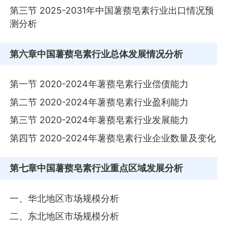
第三节 2025-2031年中国薯蓣皂素行业出口情况预
测分析
第六章
中国薯蓣皂素行业总体发展情况分析
第一节 2020-2024年薯蓣皂素行业偿债能力
第二节 2020-2024年薯蓣皂素行业盈利能力
第三节 2020-2024年薯蓣皂素行业发展能力
第四节 2020-2024年薯蓣皂素行业企业数量及变化
第七章
中国薯蓣皂素行业重点区域发展分析
一、华北地区市场规模分析
二、东北地区市场规模分析