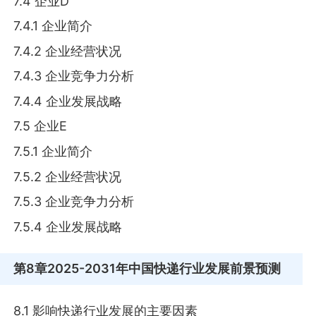
7.4 企业D
7.4.1 企业简介
7.4.2 企业经营状况
7.4.3 企业竞争力分析
7.4.4 企业发展战略
7.5 企业E
7.5.1 企业简介
7.5.2 企业经营状况
7.5.3 企业竞争力分析
7.5.4 企业发展战略
第8章
2025-2031年中国快递行业发展前景预测
8.1 影响快递行业发展的主要因素