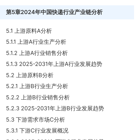
第5章
2024年中国快递行业产业链分析
5.1 上游原料A分析
5.1.1 上游A行业生产分析
5.1.2 上游A行业销售分析
5.1.3 2025-2031年上游A行业发展趋势
5.2 上游原料B分析
5.2.1 上游B行业生产分析
5.2.2 上游B行业销售分析
5.2.3 2025-2031年上游B行业发展趋势
5.3 下游需求市场C分析
5.3.1 下游C行业发展概况