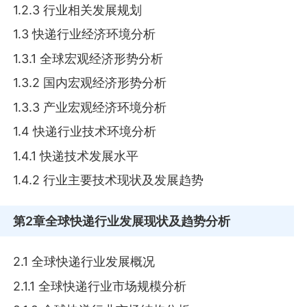
1.2.3 行业相关发展规划
1.3 快递行业经济环境分析
1.3.1 全球宏观经济形势分析
1.3.2 国内宏观经济形势分析
1.3.3 产业宏观经济环境分析
1.4 快递行业技术环境分析
1.4.1 快递技术发展水平
1.4.2 行业主要技术现状及发展趋势
第2章
全球快递行业发展现状及趋势分析
2.1 全球快递行业发展概况
2.1.1 全球快递行业市场规模分析