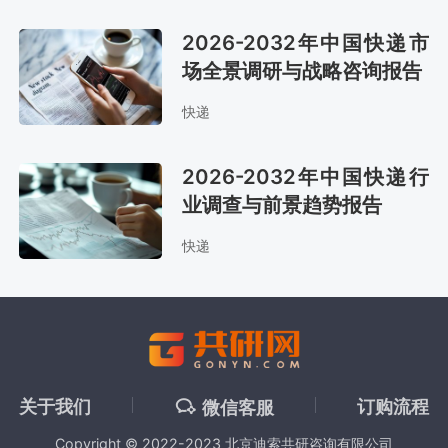
2026-2032年中国快递市
场全景调研与战略咨询报告
快递
2026-2032年中国快递行
业调查与前景趋势报告
快递
关于我们
订购流程
微信客服
Copyright © 2022-2023 北京迪索共研咨询有限公司