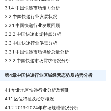
3.1.4 中国快递市场走向分析
3.2 中国快递行业发展状况
3.2.1 中国快递行业发展回顾
3.2.2 中国快递市场特点分析
3.3 中国快递行业供需分析
3.3.1 中国快递市场供给总量分析
3.3.2 中国快递市场需求情况分析
第4章
中国快递行业区域经营态势及趋势分析
4.1 华北地区快递行业分析及预测
4.1.1 区位特征及经济概况
4.1.2 2019-2024年市场规模情况分析