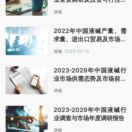
告
液碱
2022年中国液碱产量、需
求量、进出口贸易及市场规
模情况分析[图]
液碱
2023-05-10
2023-2029年中国液碱行
业市场供需态势及市场前景
评估报告
液碱
2023-2029年中国液碱行
业调查与市场年度调研报告
液碱