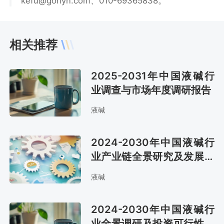
kefu@gonyn.com、010-69365838。
相关推荐
2025-2031年中国液碱行
业调查与市场年度调研报告
液碱
2024-2030年中国液碱行
业产业链全景研究及发展战
略咨询报告
液碱
2024-2030年中国液碱行
业全景调研及投资可行性报