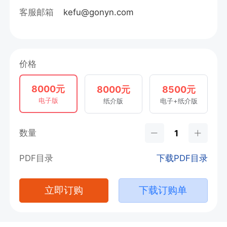
客服邮箱
kefu@gonyn.com
价格
8000元
8000元
8500元
电子版
纸介版
电子+纸介版
数量
PDF目录
下载PDF目录
立即订购
下载订购单