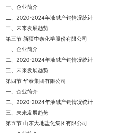
一、企业简介
二、2020-2024年液碱产销情况统计
三、未来发展趋势
第三节 新疆中泰化学股份有限公司
一、企业简介
二、2020-2024年液碱产销情况统计
三、未来发展趋势
第四节 华泰集团有限公司
一、企业简介
二、2020-2024年液碱产销情况统计
三、未来发展趋势
第五节 山东大地盐化集团有限公司