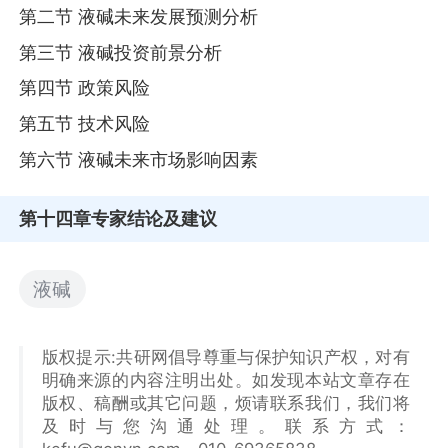
第二节 液碱未来发展预测分析
第三节 液碱投资前景分析
第四节 政策风险
第五节 技术风险
第六节 液碱未来市场影响因素
第十四章
专家结论及建议
液碱
版权提示:共研网倡导尊重与保护知识产权，对有
明确来源的内容注明出处。如发现本站文章存在
版权、稿酬或其它问题，烦请联系我们，我们将
及时与您沟通处理。联系方式：