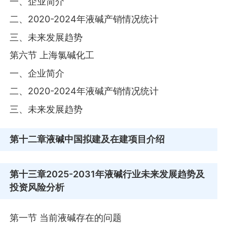
一、企业简介
二、2020-2024年液碱产销情况统计
三、未来发展趋势
第六节 上海氯碱化工
一、企业简介
二、2020-2024年液碱产销情况统计
三、未来发展趋势
第十二章
液碱中国拟建及在建项目介绍
第十三章
2025-2031年液碱行业未来发展趋势及
投资风险分析
第一节 当前液碱存在的问题