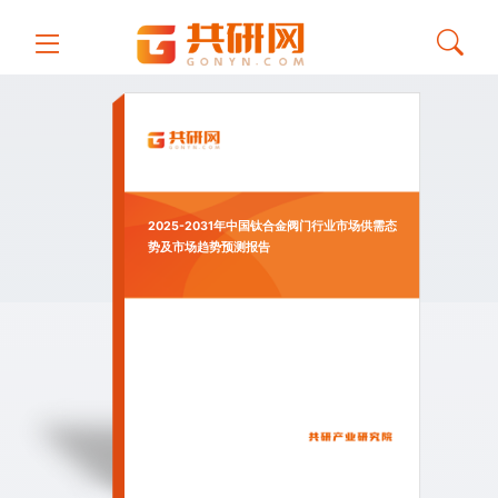
2025-2031年中国钛合金阀门行业市场供需态
势及市场趋势预测报告