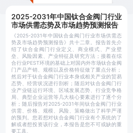
2025-2031年中国钛合金阀门行业
市场供需态势及市场趋势预测报告
《2025-2031年中国钛合金阀门行业市场供需态
势及市场趋势预测报告》共十二章。报告首先介
绍了钛合金阀门行业定义、商业模式、产业壁
垒、风险因素、产业特征及研究方法；接着在综
合行业PEST环境的基础上对国内外市场钛合金阀
门产品产销、规模以及价格特征做了重点分析；
然后对于钛合金阀门行业本身或相关产业的贸易
态势、经营状况进行剖析；随后对钛合金阀门行
业产业链运行环境、区域发展态势、行业竞争格
局、典型企业运营等几大核心要素进行了逐个分
析；随后报告对2025-2031年间钛合金阀门行业
供需、价格、规模、风险、策略做出了科学严谨
的预判。您若想对钛合金阀门行业有个系统的了
解或者想投资该行业，本报告是您不可或缺的重
要工具。