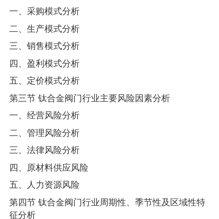
一、采购模式分析
二、生产模式分析
三、销售模式分析
四、盈利模式分析
五、定价模式分析
第三节 钛合金阀门行业主要风险因素分析
一、经营风险分析
二、管理风险分析
三、法律风险分析
四、原材料供应风险
五、人力资源风险
第四节 钛合金阀门行业周期性、季节性及区域性特
征分析