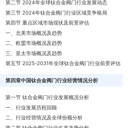
第二节 2024年全球钛合金阀门行业发展动态
第三节 2024年钛合金阀门行业区域竞争格局
第四节 重点区域市场现状及前景评估
一、北美市场概况及趋势
二、欧盟市场概况及趋势
三、亚太市场概况及趋势
第五节 2025-2031年全球钛合金阀门行业前景评估
第四章
中国钛合金阀门行业经营情况分析
第一节 钛合金阀门行业发展概况分析
一、行业发展历程回顾
二、行业经营情况及全球份额分析
第二节 钛合金阀门行业生产态势分析