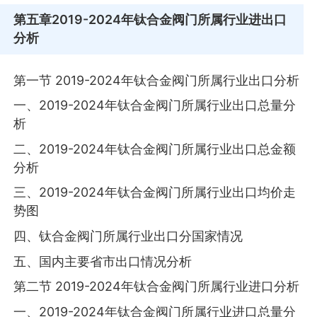
第五章
2019-2024年钛合金阀门所属行业进出口
分析
第一节 2019-2024年钛合金阀门所属行业出口分析
一、2019-2024年钛合金阀门所属行业出口总量分
析
二、2019-2024年钛合金阀门所属行业出口总金额
分析
三、2019-2024年钛合金阀门所属行业出口均价走
势图
四、钛合金阀门所属行业出口分国家情况
五、国内主要省市出口情况分析
第二节 2019-2024年钛合金阀门所属行业进口分析
一、2019-2024年钛合金阀门所属行业进口总量分