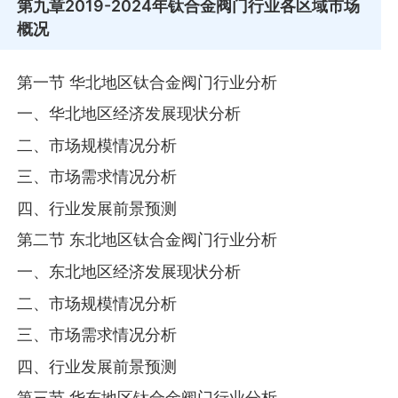
第九章
2019-2024年钛合金阀门行业各区域市场
概况
第一节 华北地区钛合金阀门行业分析
一、华北地区经济发展现状分析
二、市场规模情况分析
三、市场需求情况分析
四、行业发展前景预测
第二节 东北地区钛合金阀门行业分析
一、东北地区经济发展现状分析
二、市场规模情况分析
三、市场需求情况分析
四、行业发展前景预测
第三节 华东地区钛合金阀门行业分析