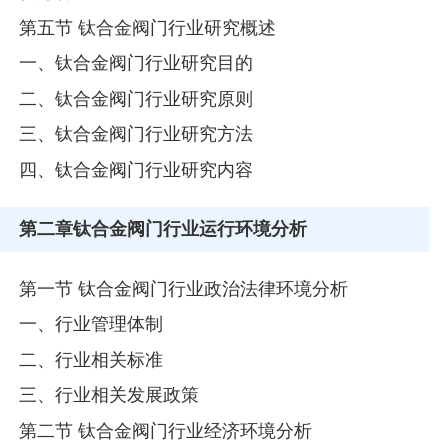
第五节 钛合金阀门行业研究概述
一、钛合金阀门行业研究目的
二、钛合金阀门行业研究原则
三、钛合金阀门行业研究方法
四、钛合金阀门行业研究内容
第二章
钛合金阀门行业运行环境分析
第一节 钛合金阀门行业政治法律环境分析
一、行业管理体制
二、行业相关标准
三、行业相关发展政策
第二节 钛合金阀门行业经济环境分析