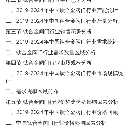
一、2019-2024年中国钛合金阀门行业产能统计
二、2019-2024年中国钛合金阀门行业产量分析
第三节 钛合金阀门行业销售态势分析
一、2019-2024年中国钛合金阀门行业需求统计
二、钛合金阀门行业需求数量区域分析
第四节 钛合金阀门行业市场规模分析
一、2019-2024年中国钛合金阀门行业市场规模统
计
二、需求规模区域分布
第五节 钛合金阀门行业价格走势及影响因素分析
一、2019-2024年中国钛合金阀门行业价格回顾
二、中国钛合金阀门行业价格影响因素分析