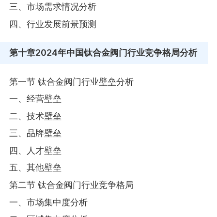
三、市场需求情况分析
四、行业发展前景预测
第十章
2024年中国钛合金阀门行业竞争格局分析
第一节 钛合金阀门行业壁垒分析
一、经营壁垒
二、技术壁垒
三、品牌壁垒
四、人才壁垒
五、其他壁垒
第二节 钛合金阀门行业竞争格局
一、市场集中度分析