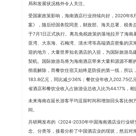
局和发展状况格外令人关注。
受国家政策影响，海南酒店行业持续向好，2020年
案》，随后经国务院同意，财政部、海关总署、税务总
于7月1日正式执行。离岛免税政策的落地拉开了海南
亚湾、大东海、石梅湾、清水湾等高端酒店密集的滨
迎的地方，大量世界知名酒店的入驻，为国际旅游岛
契机。国际旅游岛将为海南酒店带来大量和源源不断
彻底解除，而餐饮住宿又始终是防疫的第一线，所以，
183.8亿元，同比减少36%；餐饮业年收入202.
省酒店和餐饮业收入占旅游业总收入比为44.17%，相
未来海南在延长游客平均逗留时间和增加回头客比例
间。
共研网发布的《2024-2030年中国海南酒店业行
念、分类等，接着分析了中国酒店业的现状，然后对