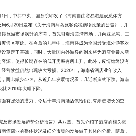
6月1日，中共中央、国务院印发了《海南自由贸易港建设总体方
局6月29日发布《关于海南离岛旅客免税购物政策的公告》，并
暑期旅游市场飙升的序幕，首先引爆海棠湾市场，并向亚龙湾、三
海度假区蔓延。在今后的几年中，海南将成为全国最受境外游客欢
建设奠定了基础，同时，大量国内外游客的到来将为酒店业带来新
的客源，使得长期存在的低开房率有所上升。此外，疫情始终没有
经营效益仍然出现较大亏损。2020年，海南省酒店业年收入
75亿元，同比减少47%。从近几年发展情况看，几近断崖式下跌。海南
比比2019年大幅下降。
方面有强劲的潜力，今后十年海南酒店供给仍拥有渐进增长的空
业研究及市场发展趋势分析报告》共八章。首先介绍了酒店的相关概
海南酒店业的整体状况及细分市场的发展做了具体的分析。随后，