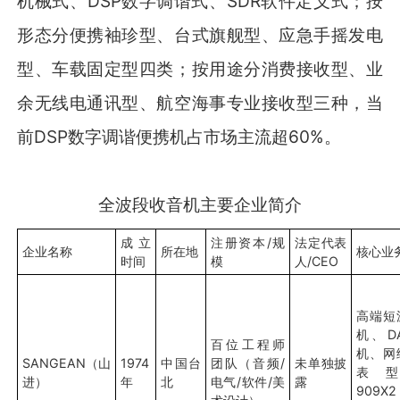
机械式、DSP数字调谐式、SDR软件定义式；按
形态分便携袖珍型、台式旗舰型、应急手摇发电
型、车载固定型四类；按用途分消费接收型、业
余无线电通讯型、航空海事专业接收型三种，当
前DSP数字调谐便携机占市场主流超60%。
全波段收音机主要企业简介
成立
注册资本/规
法定代表
企业名称
所在地
核心业
时间
模
人/CEO
高端短
机、D
百位工程师
机、网
SANGEAN（山
1974
中国台
团队（音频/
未单独披
表型
进）
年
北
电气/软件/美
露
909X