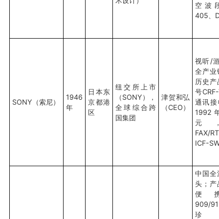
术设计）
空波段
405、D
视听/
全产业
历史产
纽交所上市
日本东
号CRF
1946
（SONY），
津贺和弘
SONY（索尼）
京都港
通讯接收
年
全球综合跨
（CEO）
区
1992
国集团
元
FAX/R
ICF-S
中国全
头；产
便
909/
珍