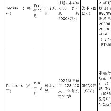
注册资本400
310ET
1994
Tecsun（德
广东东
万元，资产
梁伟（创
旗舰
年12
生）
莞
总额
始人）
880/
月
6000+万元
摇发电
2000(
200
+D
（Si
+ETM
家电/数
航空；
2024财年员
1918
产品
Panasonic（松
日本大
工228,420
津贺和宏
年3
以"Na
下）
阪
人，合并公
（CEO）
月
（198
司512家
型号RF-
年全波