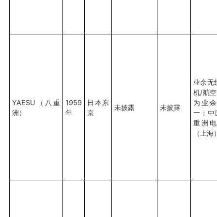
业余无
机/航
YAESU（八重
1959
日本东
为业
未披露
未披露
洲）
年
京
一；中
重洲
（上海