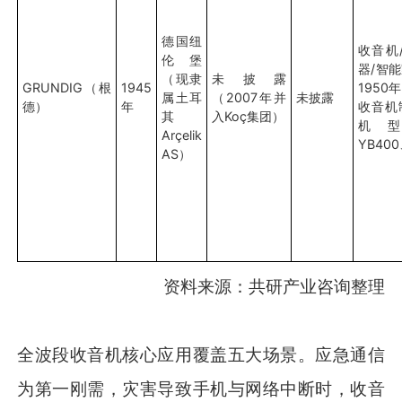
德国纽
收音机
伦堡
器/智
（现隶
未披露
GRUNDIG（根
1945
1950
属土耳
（2007年并
未披露
德）
年
收音机
其
入Koç集团）
机型
Arçelik
YB400
AS）
资料来源：共研产业咨询整理
全波段收音机核心应用覆盖五大场景。应急通信
为第一刚需，灾害导致手机与网络中断时，收音