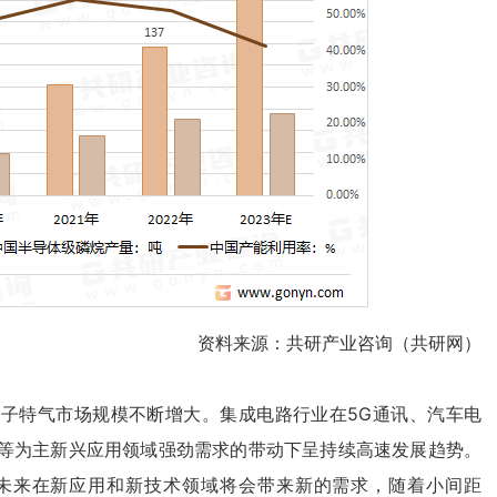
资料来源：共研产业咨询（共研网）
电子特气市场规模不断增大。集成电路行业在5G通讯、汽车电
等为主新兴应用领域强劲需求的带动下呈持续高速发展趋势。
，未来在新应用和新技术领域将会带来新的需求，随着小间距