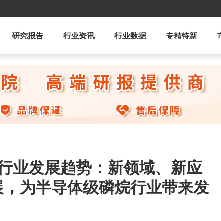
研究报告
行业资讯
行业数据
专精特新
烷行业发展趋势：新领域、新应
展，为半导体级磷烷行业带来发