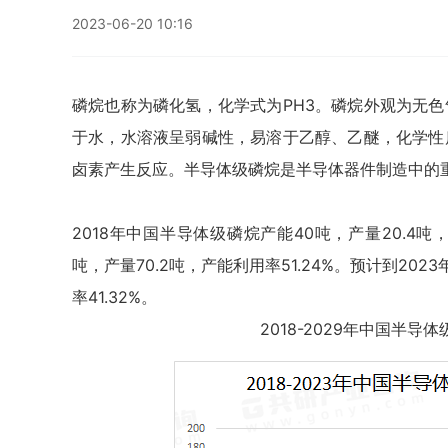
2023-06-20 10:16
磷烷也称为磷化氢，化学式为PH3。磷烷外观为无
于水，水溶液呈弱碱性，易溶于乙醇、乙醚，化学性
卤素产生反应。半导体级磷烷是半导体器件制造中的
2018年中国半导体级磷烷产能40吨，产量20.4吨
吨，产量70.2吨，产能利用率51.24%。预计到20
率41.32%。
2018-2029年中国半