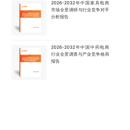
2026-2032年中国家具电商
市场全景调研与行业竞争对手
分析报告
2026-2032年中国中药电商
行业全景调查与产业竞争格局
报告