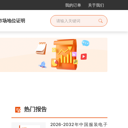
我的订单
关于我们
市场地位证明
热门报告
2026-2032年中国服装电子