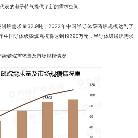
以磷烷为代表的电子特气提供了新的需求空间。
级磷烷需求量32.9吨；2022年中国半导体级磷烷规模达到了
23年中国导体级磷烷规模将达到19295万元，半导体级磷烷需求
国导体级磷烷需求量及市场规模情况