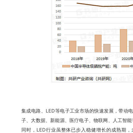
集成电路、LED等电子工业市场的快速发展，带动
子、大数据、新能源、医疗电子、物联网、人工智能
同时，LED行业虽整体已步入稳健增长的成熟期