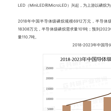
LED（MiniLED和MicroLED）兴起，为上游
2018年中国半导体级磷烷规模6912万元，半导体
18308万元，半导体级磷烷需求量101吨；预到20
量110.7吨。
2018-2023年中